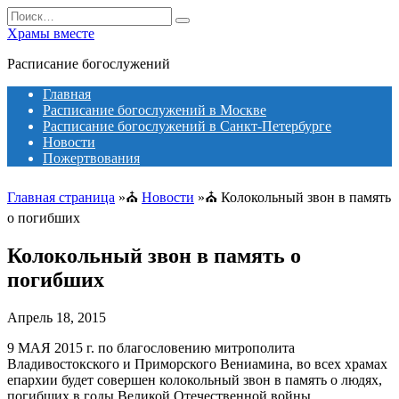
Перейти
Search
к
for:
Храмы вместе
содержанию
Расписание богослужений
Главная
Расписание богослужений в Москве
Расписание богослужений в Санкт-Петербурге
Новости
Пожертвования
Главная страница
»⛪
Новости
»⛪
Колокольный звон в память
о погибших
Колокольный звон в память о
погибших
Апрель 18, 2015
9 МАЯ 2015 г. по благословению митрополита
Владивостокского и Приморского Вениамина, во всех храмах
епархии будет совершен колокольный звон в память о людях,
погибших в годы Великой Отечественной войны.