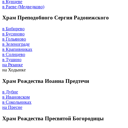
в Кунцеве
в Раеве (Медведково)
Храм Преподобного Сергия Радонежского
в Бибирево
в Бусиново
в Гольяново
в Зеленограде
в Крапивниках
в Солнцево
в Тушино
на Рязанке
на Ходынке
Храм Рождества Иоанна Предтечи
в Дубне
в Ивановском
в Сокольниках
на Пресне
Храм Рождества Пресвятой Богородицы