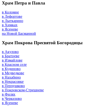
Храм Петра и Павла
в Коломне
в Лефортове
в Лыткарино
в Химках
в Ясеневе
на Новой Басманной
Храм Покрова Пресвятой Богородицы
в Акулово
в Братцеве
в Измайлове
в Красном селе
в Кудиново
в Медведкове
в Нахабино
в Некрасовке
в Перхушково
в Покровском-Стрешневе
в Филях
в Черкизово
в Ясеневе