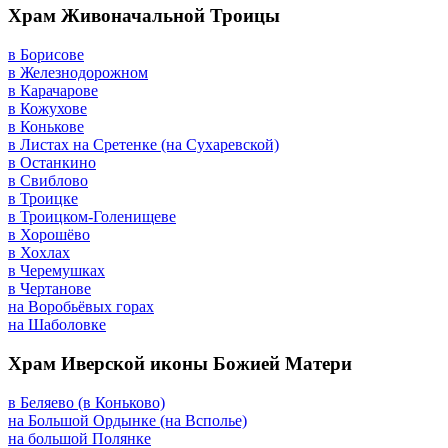
Храм Живоначальной Троицы
в Борисове
в Железнодорожном
в Карачарове
в Кожухове
в Конькове
в Листах на Сретенке (на Сухаревской)
в Останкино
в Свиблово
в Троицке
в Троицком-Голенищеве
в Хорошёво
в Хохлах
в Черемушках
в Чертанове
на Воробьёвых горах
на Шаболовке
Храм Иверской иконы Божией Матери
в Беляево (в Коньково)
на Большой Ордынке (на Всполье)
на большой Полянке