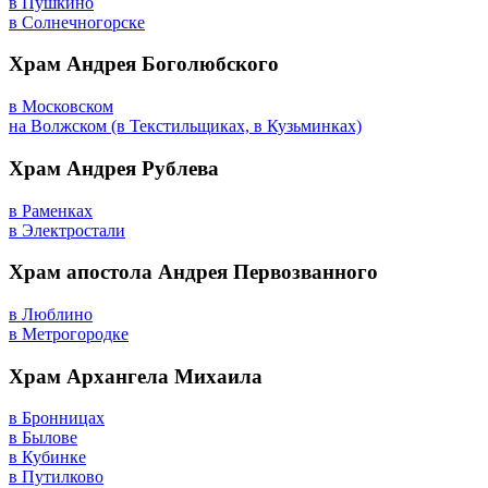
в Пушкино
в Солнечногорске
Храм Андрея Боголюбского
в Московском
на Волжском (в Текстильщиках, в Кузьминках)
Храм Андрея Рублева
в Раменках
в Электростали
Храм апостола Андрея Первозванного
в Люблино
в Метрогородке
Храм Архангела Михаила
в Бронницах
в Былове
в Кубинке
в Путилково