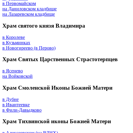
в Первомайском
на Даниловском кладбище
на Лазаревском кладбище
Храм святого князя Владимира
в Королеве
в Кузьминках
в Новогиреево (в Перово)
Храм Святых Царственных Страстотерпцев
в Ясенево
на Войковской
Храм Смоленской Иконы Божией Матери
в Дубне
в Ивантеевке
в Фили-Давыдково
Храм Тихвинской иконы Божией Матери
в Алексеевском (на ВДНХ)