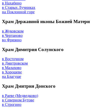
в Нахабино
в Старых Лучниках
на Поклонной горе
Храм Державной иконы Божией Матери
в Жуковском
в Чертаново
во Фрязино
Храм Димитрия Солунского
в Восточном
в Дмитровском
в Малахово
в Хорошеве
на Благуше
Храм Дмитрия Донского
в Раеве (Медведково)
в Северном Бутове
в Строгино