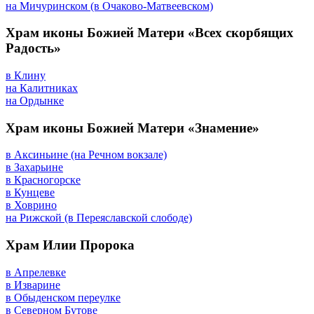
на Мичуринском (в Очаково-Матвеевском)
Храм иконы Божией Матери «Всех скорбящих
Радость»
в Клину
на Калитниках
на Ордынке
Храм иконы Божией Матери «Знамение»
в Аксиньине (на Речном вокзале)
в Захарьине
в Красногорске
в Кунцеве
в Ховрино
на Рижской (в Переяславской слободе)
Храм Илии Пророка
в Апрелевке
в Изварине
в Обыденском переулке
в Северном Бутове