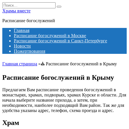
Перейти
Search
к
for:
Храмы вместе
содержанию
Расписание богослужений
Главная
Расписание богослужений в Москве
Расписание богослужений в Санкт-Петербурге
Новости
Пожертвования
Главная страница
»⛪
Расписание богослужений в Крыму
Расписание богослужений в Крыму
Предлагаем Вам расписание проведения богослужений в
монастырях, храмах, подворьях, храмах Курске и области. Для
начала выберите название прихода, а затем, при
необходимости, наиболее подходящий Вам район. Так же для
удобства указаны адрес, телефон, схема проезда и адрес.
Храм