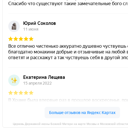
Церковь Державной иконы Божией Матери на карте Москвы и Московской област