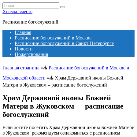
Перейти
Search
к
for:
Храмы вместе
содержанию
Расписание богослужений
Главная
Расписание богослужений в Москве
Расписание богослужений в Санкт-Петербурге
Новости
Пожертвования
Главная страница
»⛪
Расписание богослужений в Москве и
Московской области
»⛪
Храм Державной иконы Божией
Матери в Жуковском – расписание богослужений
Храм Державной иконы Божией
Матери в Жуковском — расписание
богослужений
Если хотите посетить Храм Державной иконы Божией Матери
в Жуковском, рекомендуем ознакомиться с расписанием