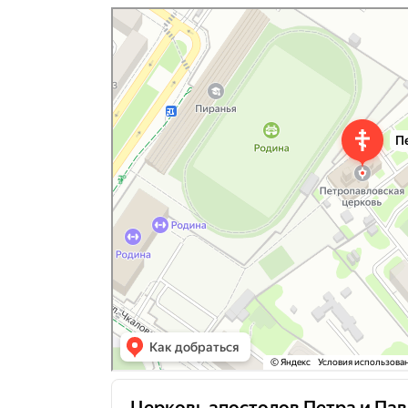
Церковь апостолов Петра и Павла в Химках
Православный храм в Химках