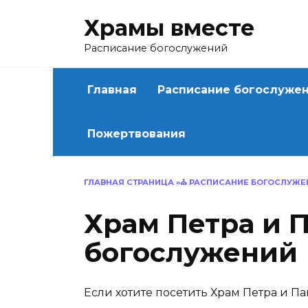
Перейти
Храмы вместе
к
содержанию
Расписание богослужений
Главная
Расписание богослужен
Пожертвования
ГЛАВНАЯ СТРАНИЦА
»⛪
РАСПИСАНИЕ БОГОСЛУЖЕН
Храм Петра и 
богослужений
Если хотите посетить Храм Петра и П