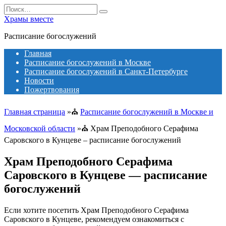
Перейти
Search
к
for:
Храмы вместе
содержанию
Расписание богослужений
Главная
Расписание богослужений в Москве
Расписание богослужений в Санкт-Петербурге
Новости
Пожертвования
Главная страница
»⛪
Расписание богослужений в Москве и
Московской области
»⛪
Храм Преподобного Серафима
Саровского в Кунцеве – расписание богослужений
Храм Преподобного Серафима
Саровского в Кунцеве — расписание
богослужений
Если хотите посетить Храм Преподобного Серафима
Саровского в Кунцеве, рекомендуем ознакомиться с