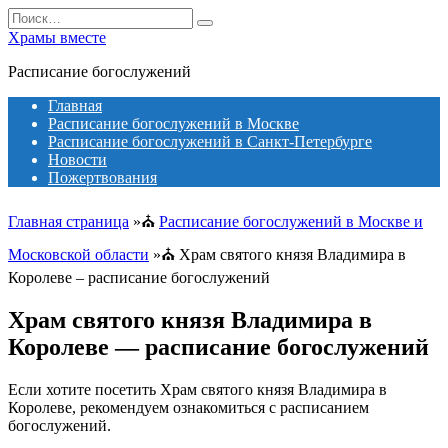
Перейти
Search
к
for:
Храмы вместе
содержанию
Расписание богослужений
Главная
Расписание богослужений в Москве
Расписание богослужений в Санкт-Петербурге
Новости
Пожертвования
Главная страница
»⛪
Расписание богослужений в Москве и
Московской области
»⛪
Храм святого князя Владимира в
Королеве – расписание богослужений
Храм святого князя Владимира в
Королеве — расписание богослужений
Если хотите посетить Храм святого князя Владимира в
Королеве, рекомендуем ознакомиться с расписанием
богослужений.